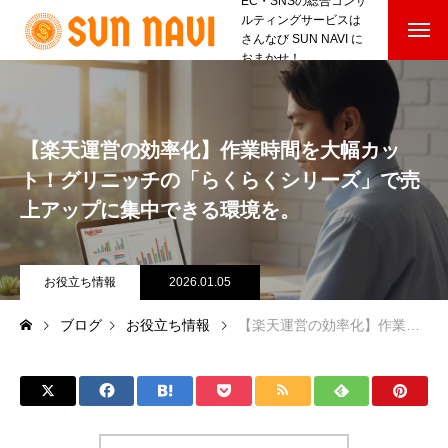
EC・SNSの総合コンサ
ルティングサービスは
さんなび SUN NAVI に
おまかせ！
【楽天運営の効率化】作業時間を大幅カッ
ト！グリニッチの「らくらくシリーズ」で売
上アップに集中できる環境を。
お役立ち情報
2026.01.05
ブログ
お役立ち情報
【楽天運営の効率化】作業時間を大幅カット！グリニッチの「らくらくシリーズ」で売上アップに集中できる環境を。