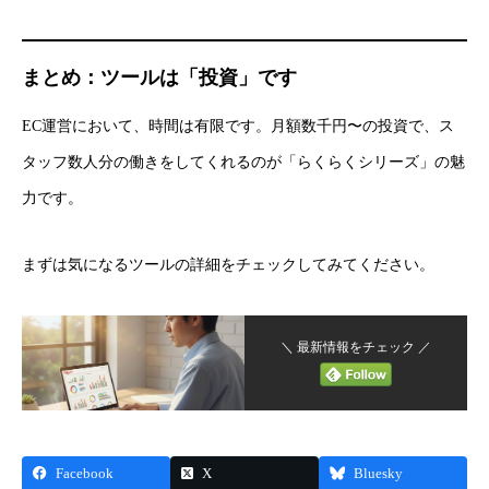
会社概要
まとめ：ツールは「投資」です
お問い合わせ
EC運営において、時間は有限です。月額数千円〜の投資で、ス
サービス資料ログイン
タッフ数人分の働きをしてくれるのが「らくらくシリーズ」の魅
力です。
Privacy Policy
特定商取引法に基づく表記
サイトマップ
まずは気になるツールの詳細をチェックしてみてください。
＼ 最新情報をチェック ／
Facebook
X
Bluesky