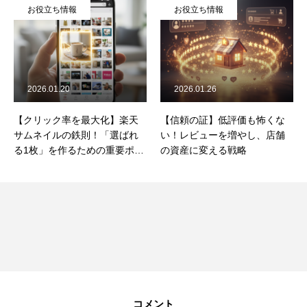
お役立ち情報
お役立ち情報
2026.01.26
2026.01.08
大化】楽天
【信頼の証】低評価も怖くな
【楽天出店】承認おめ
！「選ばれ
い！レビューを増やし、店舗
ございます！店舗オー
めの重要ポイ
の資産に変える戦略
でにやるべき「作業優
位」をプロが徹底解説
コメント