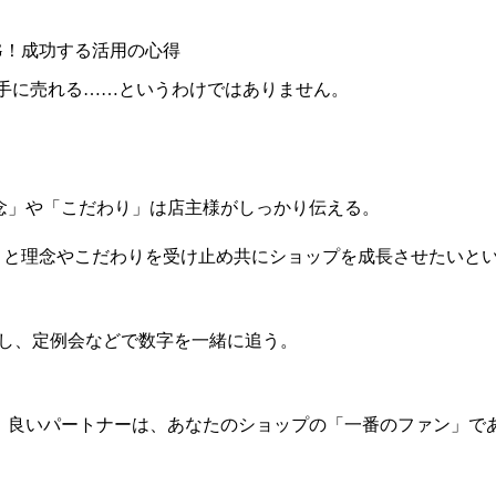
G！成功する活用の心得
手に売れる……というわけではありません。
」や「こだわり」は店主様がしっかり伝える。
と理念やこだわりを受け止め共にショップを成長させたいと
有し、定例会などで数字を一緒に追う。
づく表記
サイトマップ
： 良いパートナーは、あなたのショップの「一番のファン」で