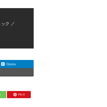
ック ／
Hatena
y
Pin it