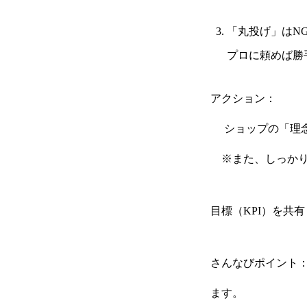
「丸投げ」はN
会社概要
プロに頼めば勝
アクション：
お問い合わせ
ショップの「理念
※また、しっかり
サービス資料ログイン
目標（KPI）を共
Privacy Policy
特定商取引法に基
さんなびポイント
ます。