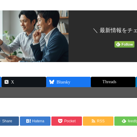
＼ 最新情報をチェ
Threads
X
Bluesky
Share
Hatena
Pocket
RSS
feedl