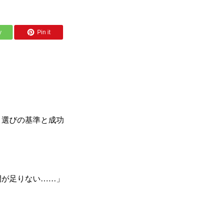
y
Pin it
）選びの基準と成功
間が足りない……」