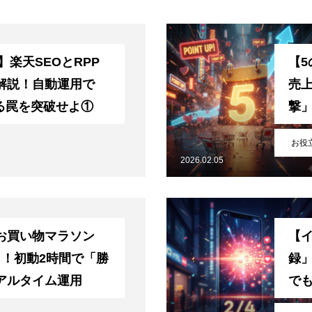
】楽天SEOとRPP
【
解説！自動運用で
売
がる罠を突破せよ①
撃
お役
2026.02.05
お買い物マラソン
【
ート！初動2時間で「勝
録
アルタイム運用
で