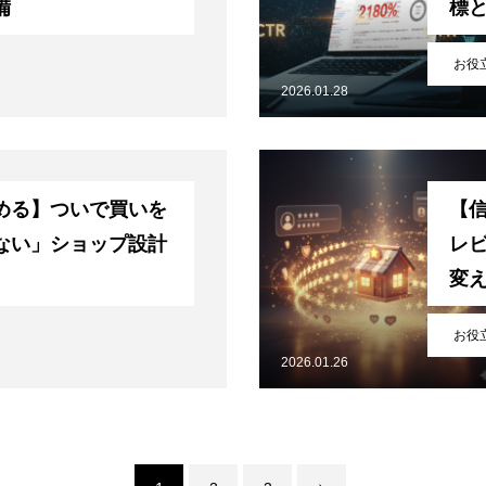
備
標
づく表記
サイトマップ
お役
2026.01.28
める】ついで買いを
【
ない」ショップ設計
レ
変
お役
2026.01.26