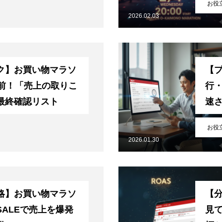
お役
2026.02.03
ク】お買い物マラソ
【
間前！「売上の取りこ
行
最終確認リスト
速
お役
2026.01.30
略】お買い物マラソ
【分
ALEで売上を爆発
見